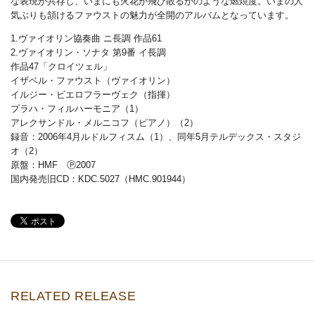
な表現が共存し、いまにも火花が飛び散るかのような燃焼度。いまの人
気ぶりも頷けるファウストの魅力が全開のアルバムとなっています。
1.ヴァイオリン協奏曲 ニ長調 作品61
2.ヴァイオリン・ソナタ 第9番 イ長調
作品47「クロイツェル」
イザベル・ファウスト（ヴァイオリン）
イルジー・ビエロフラーヴェク（指揮）
プラハ・フィルハーモニア（1）
アレクサンドル・メルニコフ（ピアノ）（2）
録音：2006年4月ルドルフィスム（1）、同年5月テルデックス・スタジ
オ（2）
原盤：HMF Ⓟ2007
国内発売旧CD：KDC.5027（HMC.901944）
RELATED RELEASE