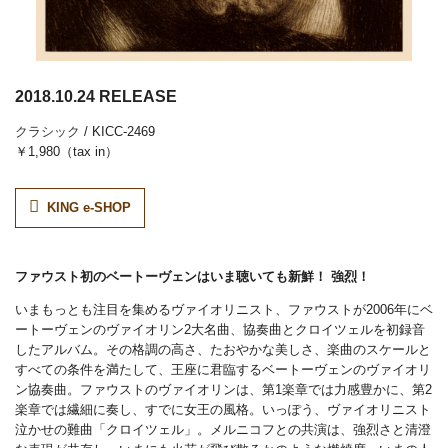
2018.10.24 RELEASE
クラシック
/ KICC-2469
￥1,980（tax in）
KING e-SHOP
ファウスト初のベートーヴェンはいま聴いても新鮮！ 強烈！
いまもっとも注目を集めるヴァイオリニスト、ファウストが2006年にベ
ートーヴェンのヴァイオリン2大名曲、協奏曲とクロイツェルを初録音
したアルバム。その格調の高さ、たおやかな美しさ、楽曲のスケールと
すべての条件を満たして、王座に君臨するベートーヴェンのヴァイオリ
ン協奏曲。ファウストのヴァイオリンは、第1楽章では力感豊かに、第2
楽章では繊細に奏し、すでに女王の風格。いっぽう、ヴァイオリニスト
泣かせの難曲「クロイツェル」。メルニコフとの共演は、強烈さと清澄