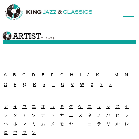
アーティスト
A
B
C
D
E
F
G
H
I
J
K
L
M
N
O
P
Q
R
S
T
U
V
W
X
Y
Z
ア
イ
ウ
エ
オ
カ
キ
ク
ケ
コ
サ
シ
ス
セ
ソ
タ
チ
ツ
テ
ト
ナ
ニ
ヌ
ネ
ノ
ハ
ヒ
フ
ヘ
ホ
マ
ミ
ム
メ
モ
ヤ
ユ
ヨ
ラ
リ
ル
レ
ロ
ワ
ヲ
ン