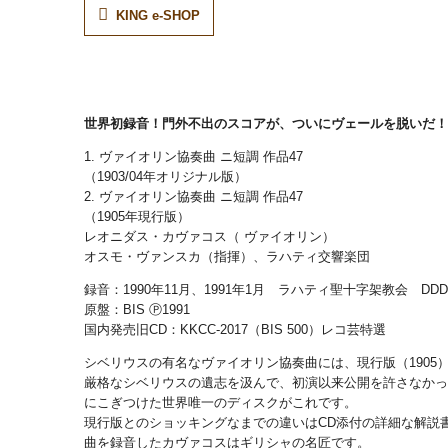
KING e-SHOP
世界初録音！門外不出のスコアが、ついにヴェールを脱いだ！
1. ヴァイオリン協奏曲 ニ短調 作品47
（1903/04年オリジナル版）
2. ヴァイオリン協奏曲 ニ短調 作品47
（1905年現行版）
レオニダス・カヴァコス（ ヴァイオリン）
オスモ・ヴァンスカ（指揮）、ラハティ交響楽団
録音：1990年11月、1991年1月 ラハティ聖十字架教会 DDD
原盤：BIS Ⓟ1991
国内発売旧CD：KKCC-2017（BIS 500）レコ芸特選
シベリウスの有名なヴァイオリン協奏曲には、現行版（1905）
厳格なシベリウスの遺志を汲んで、初演以来公開を許さなかっ
にこぎつけた世界唯一のディスクがこれです。
現行版とのショッキングなまでの違いはCD添付の詳細な解説
曲を録音したカヴァコスはギリシャの名匠です。