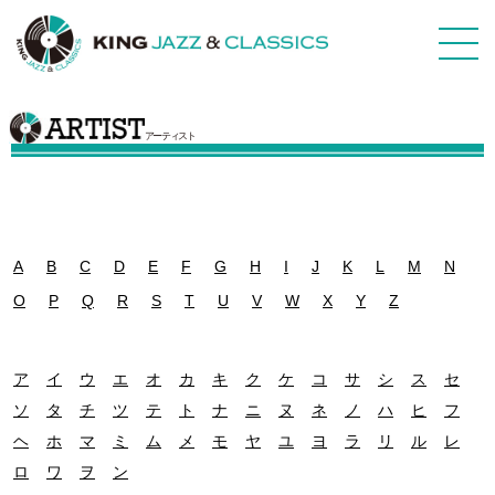
アーティスト
A
B
C
D
E
F
G
H
I
J
K
L
M
N
O
P
Q
R
S
T
U
V
W
X
Y
Z
ア
イ
ウ
エ
オ
カ
キ
ク
ケ
コ
サ
シ
ス
セ
ソ
タ
チ
ツ
テ
ト
ナ
ニ
ヌ
ネ
ノ
ハ
ヒ
フ
ヘ
ホ
マ
ミ
ム
メ
モ
ヤ
ユ
ヨ
ラ
リ
ル
レ
ロ
ワ
ヲ
ン