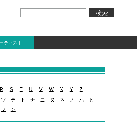
ーティスト
R
S
T
U
V
W
X
Y
Z
ツ
テ
ト
ナ
ニ
ヌ
ネ
ノ
ハ
ヒ
ヲ
ン