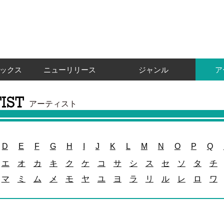
ックス
ニューリリース
ジャンル
ア
アーティスト
D
E
F
G
H
I
J
K
L
M
N
O
P
Q
エ
オ
カ
キ
ク
ケ
コ
サ
シ
ス
セ
ソ
タ
チ
マ
ミ
ム
メ
モ
ヤ
ユ
ヨ
ラ
リ
ル
レ
ロ
ワ