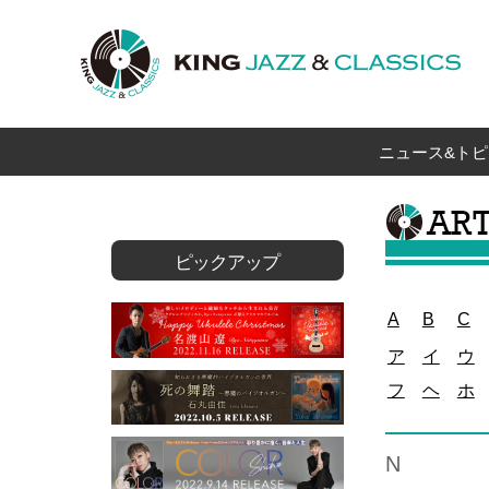
ニュース&トピ
ピックアップ
A
B
C
ア
イ
ウ
フ
ヘ
ホ
N