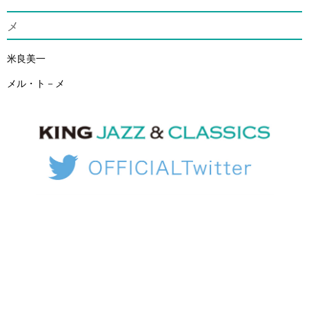
メ
米良美一
メル・ト－メ