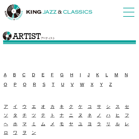
アーティスト
A
B
C
D
E
F
G
H
I
J
K
L
M
N
O
P
Q
R
S
T
U
V
W
X
Y
Z
ア
イ
ウ
エ
オ
カ
キ
ク
ケ
コ
サ
シ
ス
セ
ソ
タ
チ
ツ
テ
ト
ナ
ニ
ヌ
ネ
ノ
ハ
ヒ
フ
ヘ
ホ
マ
ミ
ム
メ
モ
ヤ
ユ
ヨ
ラ
リ
ル
レ
ロ
ワ
ヲ
ン