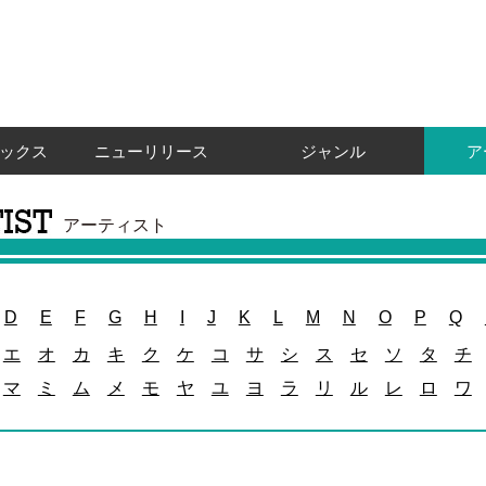
ックス
ニューリリース
ジャンル
ア
アーティスト
D
E
F
G
H
I
J
K
L
M
N
O
P
Q
エ
オ
カ
キ
ク
ケ
コ
サ
シ
ス
セ
ソ
タ
チ
マ
ミ
ム
メ
モ
ヤ
ユ
ヨ
ラ
リ
ル
レ
ロ
ワ