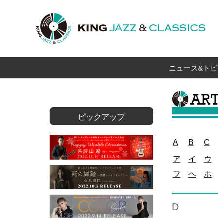
ニュース&トピ
ピックアップ
A
B
C
ア
イ
ウ
フ
ヘ
ホ
D