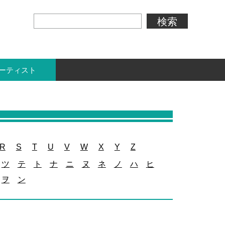
ーティスト
R
S
T
U
V
W
X
Y
Z
ツ
テ
ト
ナ
ニ
ヌ
ネ
ノ
ハ
ヒ
ヲ
ン