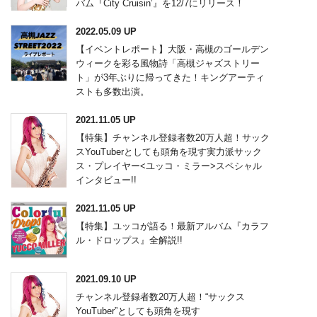
バム『City Cruisin’』を12/7にリリース！
2022.05.09 UP
【イベントレポート】大阪・高槻のゴールデン
ウィークを彩る風物詩「高槻ジャズストリー
ト」が3年ぶりに帰ってきた！キングアーティ
ストも多数出演。
2021.11.05 UP
【特集】チャンネル登録者数20万人超！サック
スYouTuberとしても頭角を現す実力派サック
ス・プレイヤー<ユッコ・ミラー>スペシャル
インタビュー!!
2021.11.05 UP
【特集】ユッコが語る！最新アルバム『カラフ
ル・ドロップス』全解説!!
2021.09.10 UP
チャンネル登録者数20万人超！“サックス
YouTuber”としても頭角を現す