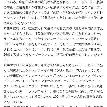
っている。印象主義音楽の最初の作品とされる、ドビュッシーの《牧神
の午後への前奏曲》が作曲され・初演された年なのだ。この作品はフラ
ンス象徴派の代表的詩人・マラルメの詩《半獣神の午後》にインスピレ
ーションをうけて生まれ、19世紀末から鼓動しはじめた音楽・文学を象
徴する1作となっている。
本曲を皮切りに20世紀にかけて生まれた音楽の移り変わりを描き出す楽
曲たちがずらり並ぶ。印象派音楽の作家の代表とされるドビュッシー、
ラヴェルはもちろん、文学キャバレー「ル・シャ・ノワール（黒猫）」
でピアノを弾く仕事をしていたサティ、そして、初の女性職業作曲家と
されるセシル・シャミナード、同じく同年代に活躍した女性作曲家で、
24歳で夭折したリリ・ブーランジェ…幅広い作曲家を楽しむことができ
る。
劇場やサロンのみならず、市民が通い楽しんだキャバレー、カフェで盛
んに演奏されたシャンソンもその時代を映す鏡として収録されている。
この美術展のメインアートとして使用されているロートレックが描いた
《アリスティド・ブリュアン 彼のキャバレーにて》。アリスティド・
ブリュアンは赤いマフラーに黒い帽子とコート姿で、時絶大なる人気を
誇ったシンガー・ソングライター。彼の自作自演音源《白いバラ》が収
録されていることにも注目したい。100年前に生きた人物の貴重な記録
となっている。