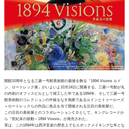
開館10周年となる三菱一号館美術館の最後を飾る『1894 Visions ルド
ン、ロートレック展』がいよいよ10月24日に開幕する。三菱一号館が丸
の内初のオフィスビルとして竣工した年である1894年、そして三菱一号
館美術館のコレクションの中核をなす画家であるルドンとトゥールーズ
＝ロートレックらの作品に焦点を当て開催される注目の美術展だ。
この注目の美術展とのコラボレーションＣＤとして、キングレコードか
ら『世紀末の鼓動～1894 Visions』が発売された。
実は、この1894年は西洋音楽の歴史上でもエポックメイキングな年とな