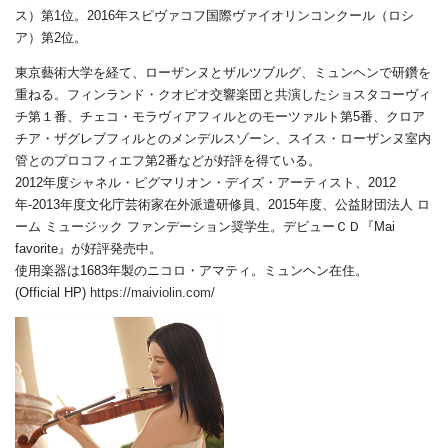
ス）第1位。2016年スピヴァコフ国際ヴァイオリンコンクール（ロシ
ア）第2位。
東京藝術大学を経て、ローザンヌとザルツブルグ、ミュンヘンで研鑽を
重ねる。フィンランド・クオピオ交響楽団と共演したショスタコーヴィ
チ第１番、チェコ・モラヴィアフィルとのモーツァルト第5番、クロア
チア・ザグレブフィルとのメンデルスゾーン、スイス・ローザンヌ室内
管とのプロコフィエフ第2番などが好評を得ている。
2012年度シャネル・ピグマリオン・デイズ・アーティスト、2012
年-2013年度文化庁芸術家在外派遣研修員、2015年度、公益財団法人 ロ
ーム ミュージック ファンデーション奨学生。デビューＣＤ『Mai
favorite』が好評発売中。
使用楽器は1683年製のニコロ・アマティ。ミュンヘン在住。
(Official HP)
https://maiviolin.com/