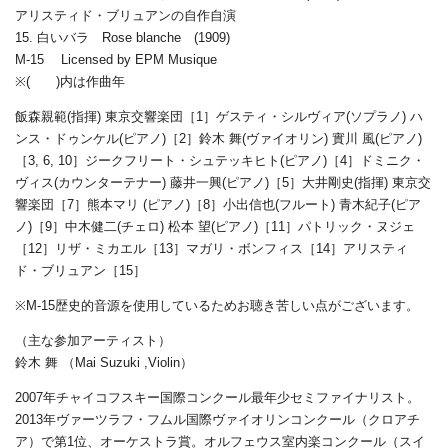
アリスティド・ブリュアンの自作自演
15. 白いバラ Rose blanche (1909)
M-15 Licensed by EPM Musique
※( )内は作曲年
飯森親範(指揮) 東京交響楽団［1］ゲスティ・シルヴィア(ソプラノ) ハ
ンス・ドゥンケル(ピアノ)［2］鈴木 舞(ヴァイオリン) 實川 風(ピアノ)
［3, 6, 10］ジークフリート・シュテッキヒト(ピアノ)［4］ドミニク・
ヴィス(カウンターテナー) 藤井一興(ピアノ)［5］大井剛史(指揮) 東京交
響楽団［7］熊本マリ (ピアノ)［8］小出信也(フルート) 青木紀子(ピア
ノ)［9］中木健二(チェロ) 松本 望(ピアノ)［11］パトリック・ヌジェ
［12］リザ・ミカエル［13］マガリ・ボンフィス［14］アリスティ
ド・ブリュアン［15］
※M-15歴史的音源を使用しているためお聴き苦しい点がございます。
（主な参加アーティスト）
鈴木 舞 （Mai Suzuki ,Violin）
2007年チャイコフスキー国際コンクール最年少セミファイナリスト。
2013年ヴァーツラフ・フムル国際ヴァイオリンコンクール（クロアチ
ア）で第1位、オーケストラ賞。オルフェウス室内楽コンクール（スイ