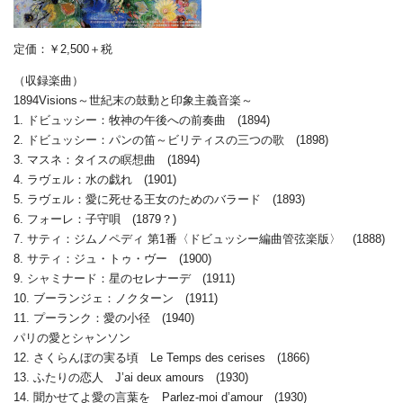
定価：￥2,500＋税
（収録楽曲）
1894Visions～世紀末の鼓動と印象主義音楽～
1. ドビュッシー：牧神の午後への前奏曲 (1894)
2. ドビュッシー：パンの笛～ビリティスの三つの歌 (1898)
3. マスネ：タイスの瞑想曲 (1894)
4. ラヴェル：水の戯れ (1901)
5. ラヴェル：愛に死せる王女のためのバラード (1893)
6. フォーレ：子守唄 (1879？)
7. サティ：ジムノペディ 第1番〈ドビュッシー編曲管弦楽版〉 (1888)
8. サティ：ジュ・トゥ・ヴー (1900)
9. シャミナード：星のセレナーデ (1911)
10. ブーランジェ：ノクターン (1911)
11. プーランク：愛の小径 (1940)
パリの愛とシャンソン
12. さくらんぼの実る頃 Le Temps des cerises (1866)
13. ふたりの恋人 J’ai deux amours (1930)
14. 聞かせてよ愛の言葉を Parlez-moi d’amour (1930)