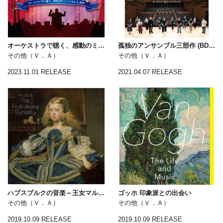
オーケストラで聴く、感動のミュージカル名曲集～The Most Beautiful Melody “Musical"〈インストゥルメンタル&カラオケ〉
孤独のアンサンブル三部作 (BD＋CD複合)
その他（Ｖ．Ａ）
その他（Ｖ．Ａ）
2023.11.01 RELEASE
2021.04.07 RELEASE
ハプスブルクの音楽～王女マルガリータと共に
ゴッホ 印象派との出会い
その他（Ｖ．Ａ）
その他（Ｖ．Ａ）
2019.10.09 RELEASE
2019.10.09 RELEASE