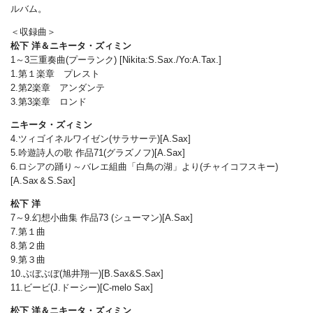
ルバム。
＜収録曲＞
松下 洋＆ニキータ・ズィミン
1～3三重奏曲(プーランク) [Nikita:S.Sax./Yo:A.Tax.]
1.第１楽章 プレスト
2.第2楽章 アンダンテ
3.第3楽章 ロンド
ニキータ・ズィミン
4.ツィゴイネルワイゼン(サラサーテ)[A.Sax]
5.吟遊詩人の歌 作品71(グラズノフ)[A.Sax]
6.ロシアの踊り～バレエ組曲「白鳥の湖」より(チャイコフスキー)
[A.Sax＆S.Sax]
松下 洋
7～9.幻想小曲集 作品73 (シューマン)[A.Sax]
7.第１曲
8.第２曲
9.第３曲
10.ぶぼぶぼ(旭井翔一)[B.Sax&S.Sax]
11.ビービ(J.ドーシー)[C-melo Sax]
松下 洋＆ニキータ・ズィミン