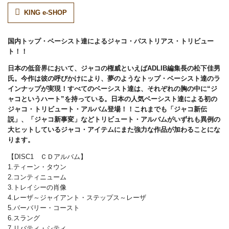
KING e-SHOP
国内トップ・ベーシスト達によるジャコ・パストリアス・トリビュー
ト！！
日本の低音界において、ジャコの権威といえばADLIB編集長の松下佳男
氏。今作は彼の呼びかけにより、夢のようなトップ・ベーシスト達のラ
インナップが実現！すべてのベーシスト達は、それぞれの胸の中に“ジ
ャコというハート”を持っている。日本の人気ベーシスト達による初の
ジャコ・トリビュート・アルバム登場！！これまでも「ジャコ新伝
説」、「ジャコ新事変」などトリビュート・アルバムがいずれも異例の
大ヒットしているジャコ・アイテムにまた強力な作品が加わることにな
ります。
【DISC1 ＣＤアルバム】
1.ティーン・タウン
2.コンティニューム
3.トレイシーの肖像
4.レーザ～ジャイアント・ステップス～レーザ
5.バーバリー・コースト
6.スラング
7.リバティ・シティ