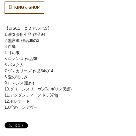
KING e-SHOP
【DISC1 ＣＤアルバム】
1.演奏会用小品 作品94
2.無言歌 作品38の3
3.白鳥
4.甘い涙
5.ロマンス 作品36
6.バスク人
7.ヴォカリーズ 作品34の14
8.愛の悲しみ
9.ロマンス(遺作)
10.グリーンスリーヴズ(イギリス民謡)
11.アンダンティーノ K．374g
12.セレナード
13.狩のランデヴー